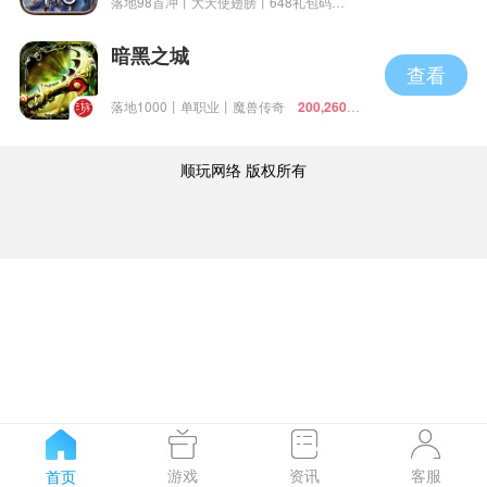
落地98首冲丨大天使翅膀丨648礼包码
200,236人在玩
暗黑之城
查看
落地1000丨单职业丨魔兽传奇
200,260人
在玩
顺玩网络 版权所有
游戏
资讯
客服
首页