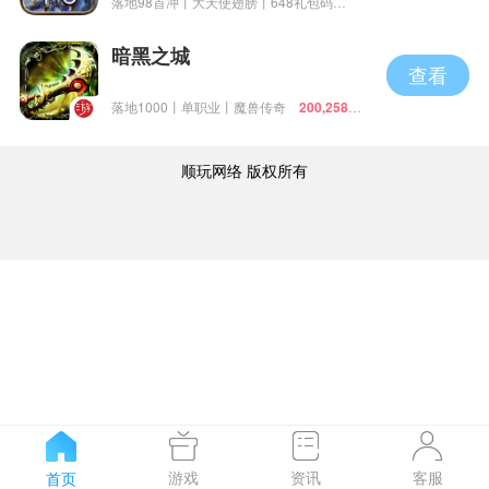
落地98首冲丨大天使翅膀丨648礼包码
200,233人在玩
暗黑之城
查看
落地1000丨单职业丨魔兽传奇
200,258人
在玩
顺玩网络 版权所有
游戏
资讯
客服
首页